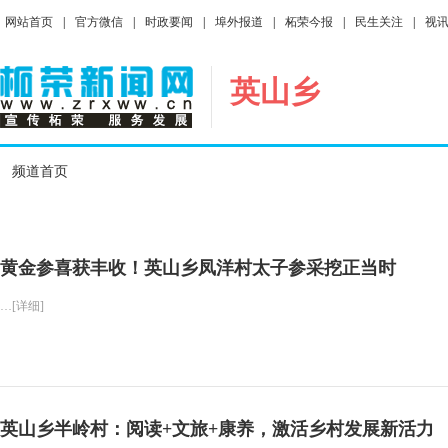
网站首页
|
官方微信
|
时政要闻
|
埠外报道
|
柘荣今报
|
民生关注
|
视
英山乡
频道首页
黄金参喜获丰收！英山乡凤洋村太子参采挖正当时
…[详细]
英山乡半岭村：阅读+文旅+康养，激活乡村发展新活力