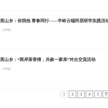
英山乡：你我他 青春同行——半岭云端民宿研学实践活
…[详细]
英山乡：“两岸茶香情，共叙一家亲”对台交流活动
…[详细]
1
2
3
4
5
下