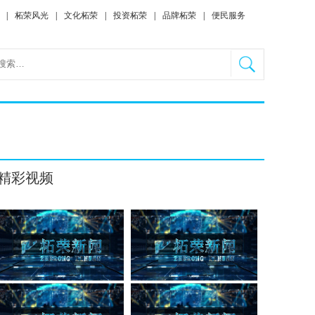
|
柘荣风光
|
文化柘荣
|
投资柘荣
|
品牌柘荣
|
便民服务
精彩视频