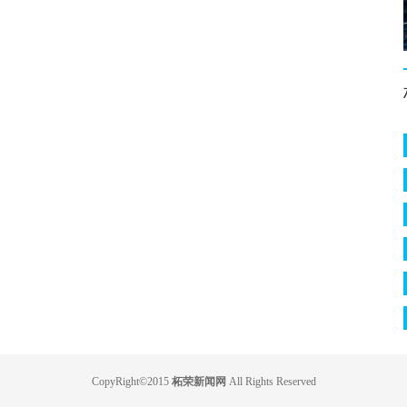
CopyRight©2015
柘荣新闻网
All Rights Reserved