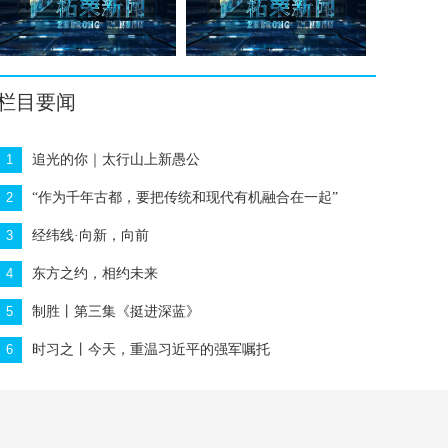
栏目要闻
1
追光的你｜太行山上新愚公
2
“作为千年古都，要把传统和现代有机融合在一起”
3
经纬线·向新，向前
4
东方之约，相约未来
5
制胜丨第三集《挺进深蓝》
6
时习之丨今天，重温习近平的强军嘱托