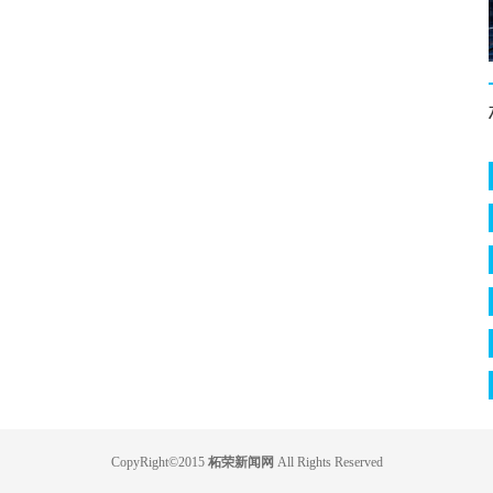
CopyRight©2015
柘荣新闻网
All Rights Reserved