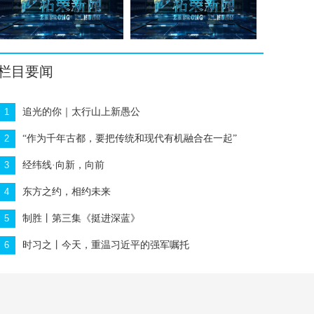
栏目要闻
1
追光的你｜太行山上新愚公
2
“作为千年古都，要把传统和现代有机融合在一起”
3
经纬线·向新，向前
4
东方之约，相约未来
5
制胜丨第三集《挺进深蓝》
6
时习之丨今天，重温习近平的强军嘱托