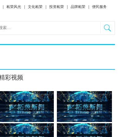
|
柘荣风光
|
文化柘荣
|
投资柘荣
|
品牌柘荣
|
便民服务
精彩视频