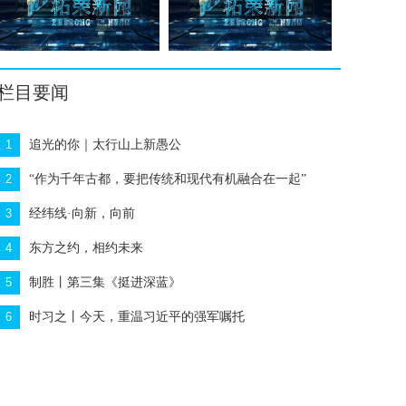
栏目要闻
1
追光的你｜太行山上新愚公
2
“作为千年古都，要把传统和现代有机融合在一起”
3
经纬线·向新，向前
4
东方之约，相约未来
5
制胜丨第三集《挺进深蓝》
6
时习之丨今天，重温习近平的强军嘱托