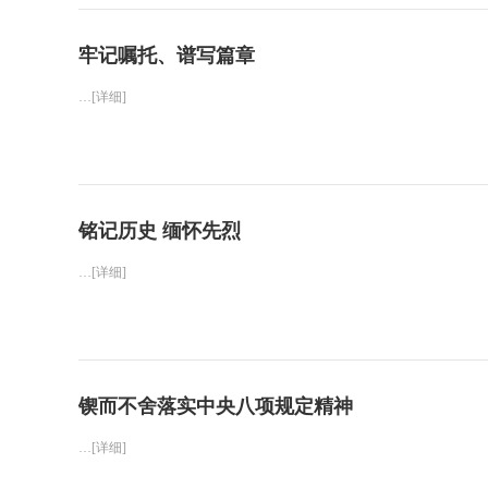
牢记嘱托、谱写篇章
…[详细]
铭记历史 缅怀先烈
…[详细]
锲而不舍落实中央八项规定精神
…[详细]