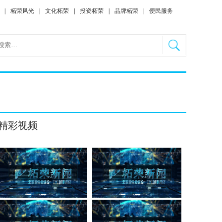
|
柘荣风光
|
文化柘荣
|
投资柘荣
|
品牌柘荣
|
便民服务
精彩视频