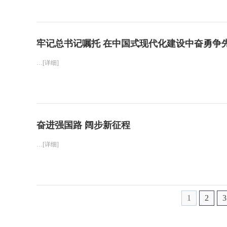
牢记总书记嘱托 在中国式现代化建设中奋勇争
…[详细]
奋进强国路 阔步新征程
…[详细]
1
2
3